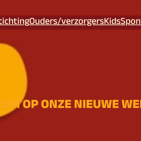
tichting
Ouders/verzorgers
Kids
Spon
OM OP ONZE NIEUWE WE