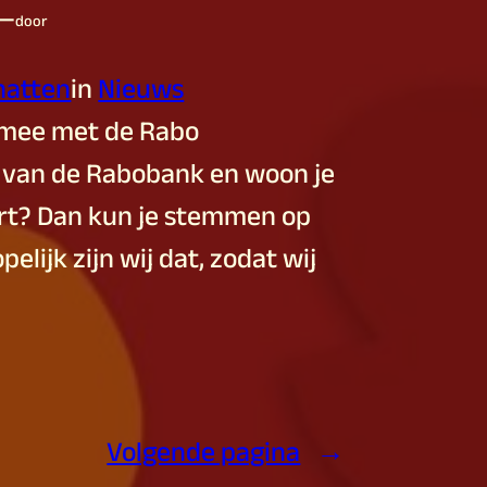
—
door
jnatten
in
Nieuws
r mee met de Rabo
d van de Rabobank en woon je
rt? Dan kun je stemmen op
elijk zijn wij dat, zodat wij
Volgende pagina
→