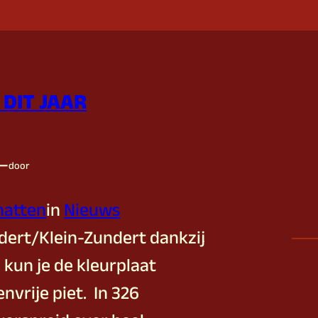
 DIT JAAR
—
door
jnatten
in
Nieuws
ndert/Klein-Zundert dankzij
 kun je de kleurplaat
vrije piet. In 326