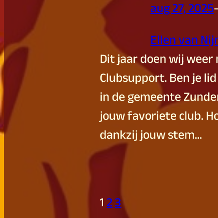
aug 27, 2025
Ellen van Ni
Dit jaar doen wij wee
Clubsupport. Ben je li
in de gemeente Zunde
jouw favoriete club. Hop
dankzij jouw stem…
1
2
3