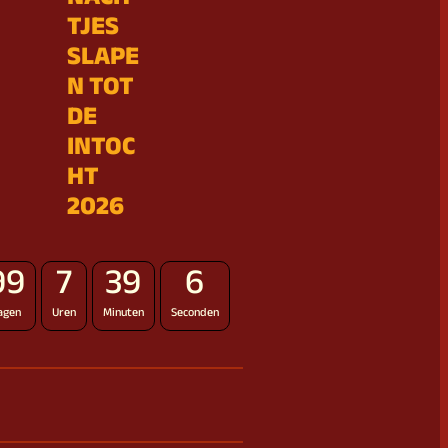
NACH
TJES
SLAPE
N TOT
DE
INTOC
HT
2026
99
7
39
5
agen
Uren
Minuten
Seconden