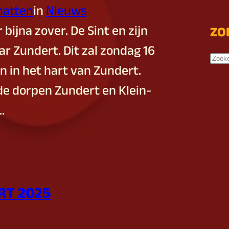
jnatten
in
Nieuws
 bijna zover. De Sint en zijn
ZO
r Zundert. Dit zal zondag 16
Z
 in het hart van Zundert.
o
 de dorpen Zundert en Klein-
e
…
k
e
n
RT 2025