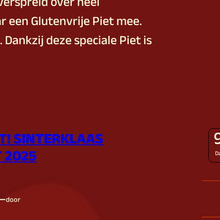
verspreid over heel
ar een Glutenvrije Piet mee.
. Dankzij deze speciale Piet is
MT! SINTERKLAAS
 2025
D
—
door