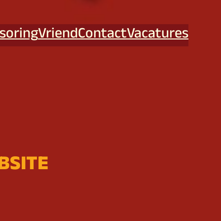
soring
Vriend
Contact
Vacatures
BSITE