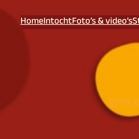
Home
Intocht
Foto’s & video’s
S
WELK