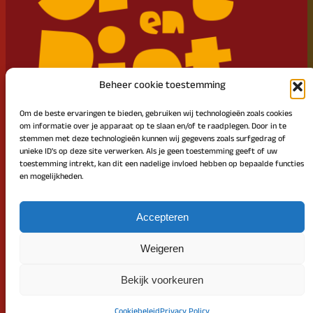
Beheer cookie toestemming
Om de beste ervaringen te bieden, gebruiken wij technologieën zoals cookies
om informatie over je apparaat op te slaan en/of te raadplegen. Door in te
stemmen met deze technologieën kunnen wij gegevens zoals surfgedrag of
unieke ID's op deze site verwerken. Als je geen toestemming geeft of uw
Intocht Sinterklaas Zundert en Klein Zundert
toestemming intrekt, kan dit een nadelige invloed hebben op bepaalde functies
en mogelijkheden.
SOCIAAL MEDIA
Facebook
Accepteren
Instagram
Weigeren
Bekijk voorkeuren
Ontworpen met
WordPress
Cookiebeleid
Privacy Policy