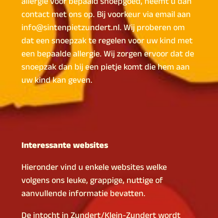
allergie voor bepaald snoepgoed, neemt u dan
contact met ons op. Bij voorkeur via email aan
info@sintenpietzundert.nl. Wij proberen om
dat een snoepzak te regelen voor uw kind met
een bepaalde allergie. Wij zorgen ervoor dat de
snoepzak dan bij een pietje komt die hem aan
uw kind kan geven.
Interessante websites
Hieronder vind u enkele websites welke
volgens ons leuke, grappige, nuttige of
aanvullende informatie bevatten.
De intocht in Zundert/Klein-Zundert wordt