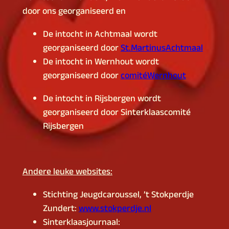
door ons georganiseerd en
De intocht in Achtmaal wordt
georganiseerd door
St.MartinusAchtmaal
De intocht in Wernhout wordt
georganiseerd door
comitéWernhout
De intocht in Rijsbergen wordt
georganiseerd door Sinterklaascomité
Rijsbergen
Andere leuke websites:
Stichting Jeugdcaroussel, ’t Stokperdje
Zundert:
www.stokperdje.nl
Sinterklaasjournaal: