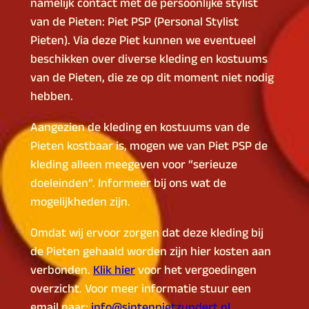
namelijk contact met de persoonlijke stylist
van de Pieten: Piet PSP (Personal Stylist
Pieten). Via deze Piet kunnen we eventueel
beschikken over diverse kleding en kostuums
van de Pieten, die ze op dit moment niet nodig
hebben.
Aangezien de kleding en kostuums van de
Pieten kostbaar is, mogen we van Piet PSP de
kleding alleen meegeven voor “serieuze
doeleinden”. Informeer bij ons wat de
mogelijkheden zijn.
Omdat wij ervoor zorgen dat deze kleding bij
de Pieten gehaald worden zijn hier kosten aan
verbonden.
Klik hier
voor het vergoedingen
overzicht. Voor meer informatie stuur een
email naar:
info@sintenpietzundert.nl
.