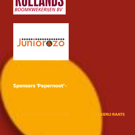
Sponsors ‘Pepernoot’
–
ABS SLOOT AUTOSCHADE
BAKKERIJ RAATS