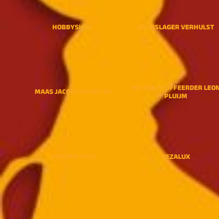
HOBBYSHOP
KEURSLAGER VERHULST
MEUBELSTOFFEERDER LEO
MAAS JACOBS GROEP BV
PLUIJM
VAN DER PEIJL
VEZALUX