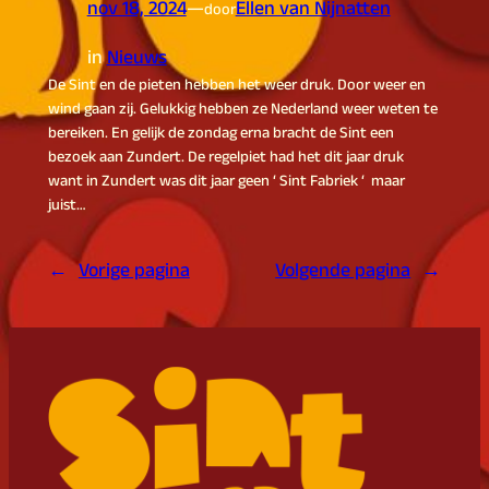
nov 18, 2024
—
Ellen van Nijnatten
door
in
Nieuws
De Sint en de pieten hebben het weer druk. Door weer en
wind gaan zij. Gelukkig hebben ze Nederland weer weten te
bereiken. En gelijk de zondag erna bracht de Sint een
bezoek aan Zundert. De regelpiet had het dit jaar druk
want in Zundert was dit jaar geen ‘ Sint Fabriek ‘ maar
juist…
←
Vorige pagina
Volgende pagina
→