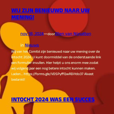
WIJ ZIJN BENIEUWD NAAR UW
MENING!
nov 18, 2024
—
Ellen van Nijnatten
door
in
Nieuws
Wij van het Comité zijn benieuwd naar uw mening over de
intocht 2024. U kunt doormiddel van de onderstaande link
een formulier invullen. Hier helpt u ons enorm mee zodat
wij volgend jaar een nog betere intocht kunnen maken.
Laden… https://forms.gle/VDSPyffQwRDiYdo37 Alvast
bedankt!
INTOCHT 2024 WAS EEN SUCCES