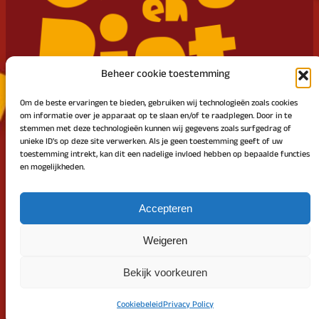
Beheer cookie toestemming
Om de beste ervaringen te bieden, gebruiken wij technologieën zoals cookies
om informatie over je apparaat op te slaan en/of te raadplegen. Door in te
stemmen met deze technologieën kunnen wij gegevens zoals surfgedrag of
unieke ID's op deze site verwerken. Als je geen toestemming geeft of uw
Intocht Sinterklaas Zundert en Klein Zundert
toestemming intrekt, kan dit een nadelige invloed hebben op bepaalde functies
en mogelijkheden.
SOCIAAL MEDIA
Facebook
Accepteren
Instagram
Weigeren
Bekijk voorkeuren
Ontworpen met
WordPress
Cookiebeleid
Privacy Policy